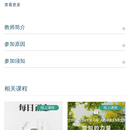
的原理，《iAwake科技冥想音乐》的黑科技一就是通过在悦耳的音
查看更多
乐中巧妙融入三种对应平静放松和专注状态的Alpha，Theta，Delta
波，让聆听音乐的同时大脑相应的频率也得到逐步激活，从而帮助
进入更深冥想脑波状态。
教师简介
「二」双耳异频Binaural beats
然而只是脑波同步还是不够的。深度平静和专注状态的脑电波频率
往往很低，很难被人耳从外部察觉。1839年，一位德国科学家发现
参加原因
了“双耳异频（Binaural beats ）”机制。如果外界同时给双耳频率接近
但不相同的声波频率刺激，两种声波在大脑内得到整合，就会在大
参加须知
脑内直接产生差值频率下的“第三音”，可改善情绪、状态或提升觉察
能力。
所以《iAwake科技冥想音乐》的黑科技二就是利用“双耳异频”原理，
在乐曲中整合低频的异频差值节拍，达到促进放松减压，提高认
相关课程
知，记忆和专注能力的效果。
「三」心理声学Psychoacoustic
线上课程
线上课程
心理声学（Psychoacoustic）是研究人对声音的心理和生理反应的新
兴学科。《iAwake科技冥想音乐》的黑科技三就是基于大量的声音
样本，分析并提取那些能唤起平静，舒缓情绪和激发专注状态的声
音特性，然后细腻精巧地编排进iAwake所有的音乐中。所以往往在