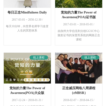
听iAwake音乐专辑的5分钟甚至更短时间，聆听者就可以很快进入一
种平静安然的情绪中来。
每日正念Mindfulness Daily
觉知的力量The Power of
Awareness(POA)证书版
2017-03-01 ~ 2050-12-30 /
2017-03-01 ~ 2018-05-01 /
每天10分钟，向世界名师学习改变
人生的冥想体系
由加州大学伯克利分校GGSC中心
颁发证书的深度而系统的网路正念
课程
线上课程
线上课程
觉知的力量The Power of
正念减压网络八周课程
Awareness(POA)大众版
（eMBSR）
2017-12-24 ~ 2018-01-31 /
2018-02-07 ~ 2018-04-15 /