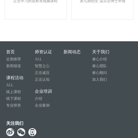
正念学习的金标准视频课程
第九期招生·温宗堃博士带领
首页
师资认证
新闻动态
关于我们
近期推荐
ALL
睿心介绍
新闻报道
智慧之心
睿心团队
正念减压
睿心顾问
课程活动
正念认知
加入我们
ALL
企业培训
线上课程
线下课程
介绍
专业师资
企业案例
关注我们